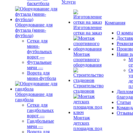
Услуги
баскетбола
Компания
Оборудование для
Изготовление
футзала (мини-
сетки на заказ
О комп
футбола)
Доставк
Сетки для
Реквиз
мини-
Произв
футбольных
Монтаж
Наши р
ворот
—
спортивного
М
Футзальные
оборудования
се
мячи
—
О
Ворота для
ул
мини-футбола
д
Строительство
п
стадионов
Диплом
Оборудование для
благода
гандбола
Статьи
Сетки для
Команд
гандбольных
Отзывы
ворот
—
Монтаж
Гандбольные
детских
мячи
—
площадок под
Ворота для