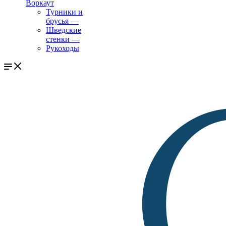
Воркаут
Турники и
брусья
—
Шведские
стенки
—
Рукоходы