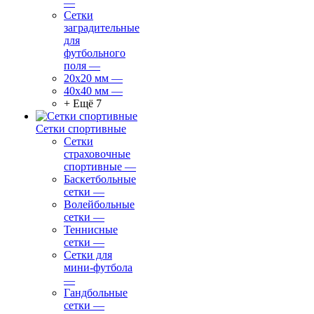
—
Сетки
заградительные
для
футбольного
поля
—
20х20 мм
—
40х40 мм
—
+ Ещё 7
Сетки спортивные
Сетки
страховочные
спортивные
—
Баскетбольные
сетки
—
Волейбольные
сетки
—
Теннисные
сетки
—
Сетки для
мини-футбола
—
Гандбольные
сетки
—