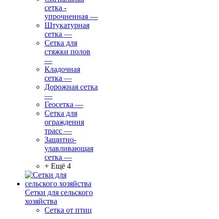
сетка -
упрочненная
—
Штукатурная
сетка
—
Сетка для
стяжки полов
—
Кладочная
сетка
—
Дорожная сетка
—
Геосетка
—
Сетка для
ограждения
трасс
—
Защитно-
улавливающая
сетка
—
+ Ещё 4
Сетки для сельского
хозяйства
Сетка от птиц
—