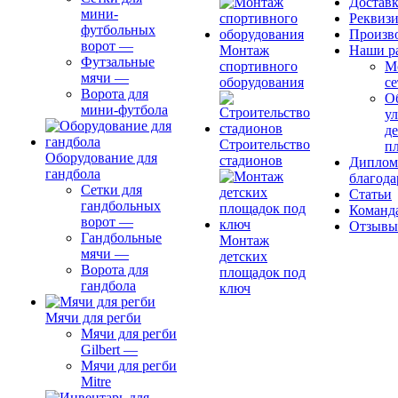
Доставк
мини-
Реквиз
футбольных
Произв
ворот
—
Монтаж
Наши р
Футзальные
спортивного
М
мячи
—
оборудования
се
Ворота для
О
мини-футбола
ул
д
Строительство
п
Оборудование для
стадионов
Диплом
гандбола
благода
Сетки для
Статьи
гандбольных
Команд
ворот
—
Отзывы
Гандбольные
Монтаж
мячи
—
детских
Ворота для
площадок под
гандбола
ключ
Мячи для регби
Мячи для регби
Gilbert
—
Мячи для регби
Mitre