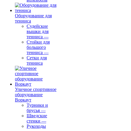
Оборудование для
тенниса
Судейские
вышки для
тенниса
—
Стойки для
большого
тенниса
—
Сетки для
тенниса
Уличное спортивное
оборудование
Воркаут
Турники и
брусья
—
Шведские
стенки
—
Рукоходы