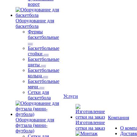
ворот
Оборудование для
баскетбола
Фермы
баскетбольные
—
Баскетбольные
стойки
—
Баскетбольные
щиты
—
Баскетбольные
кольца
—
Баскетбольные
мячи
—
Сетки для
Услуги
баскетбола
Компания
Оборудование для
Изготовление
футзала (мини-
сетки на заказ
О комп
футбола)
Доставк
Сетки для