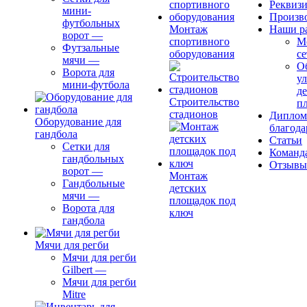
Реквиз
мини-
Произв
футбольных
Монтаж
Наши р
ворот
—
спортивного
М
Футзальные
оборудования
се
мячи
—
О
Ворота для
ул
мини-футбола
д
Строительство
п
стадионов
Диплом
Оборудование для
благода
гандбола
Статьи
Сетки для
Команд
гандбольных
Отзывы
ворот
—
Монтаж
Гандбольные
детских
мячи
—
площадок под
Ворота для
ключ
гандбола
Мячи для регби
Мячи для регби
Gilbert
—
Мячи для регби
Mitre