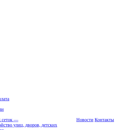
плата
ли
 сеток
—
Новости
Контакты
йство улиц, дворов, детских