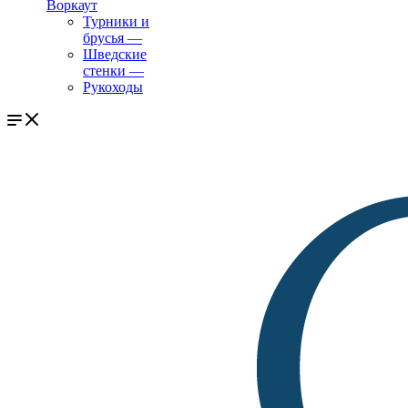
Воркаут
Турники и
брусья
—
Шведские
стенки
—
Рукоходы