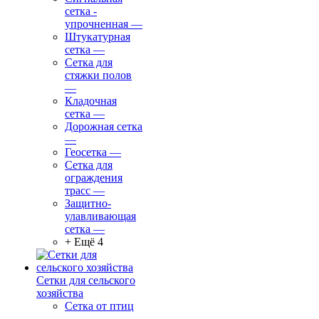
сетка -
упрочненная
—
Штукатурная
сетка
—
Сетка для
стяжки полов
—
Кладочная
сетка
—
Дорожная сетка
—
Геосетка
—
Сетка для
ограждения
трасс
—
Защитно-
улавливающая
сетка
—
+ Ещё 4
Сетки для сельского
хозяйства
Сетка от птиц
—