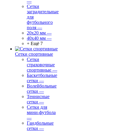
—
Сетки
заградительные
для
футбольного
поля
—
20х20 мм
—
40х40 мм
—
+ Ещё 7
Сетки спортивные
Сетки
страховочные
спортивные
—
Баскетбольные
сетки
—
Волейбольные
сетки
—
Теннисные
сетки
—
Сетки для
мини-футбола
—
Гандбольные
сетки
—