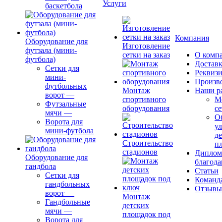
Услуги
баскетбола
Компания
Оборудование для
Изготовление
футзала (мини-
сетки на заказ
О комп
футбола)
Доставк
Сетки для
Реквиз
мини-
Произв
футбольных
Монтаж
Наши р
ворот
—
спортивного
М
Футзальные
оборудования
се
мячи
—
О
Ворота для
ул
мини-футбола
д
Строительство
п
стадионов
Диплом
Оборудование для
благода
гандбола
Статьи
Сетки для
Команд
гандбольных
Отзывы
ворот
—
Монтаж
Гандбольные
детских
мячи
—
площадок под
Ворота для