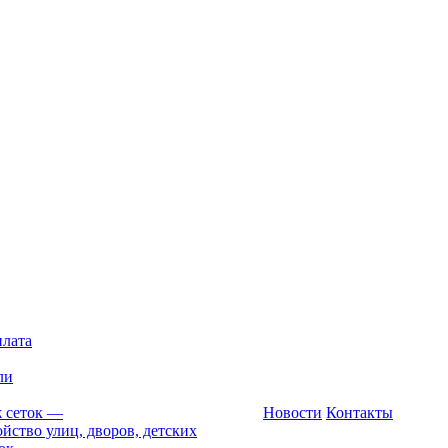
плата
ли
 сеток
—
Новости
Контакты
йство улиц, дворов, детских