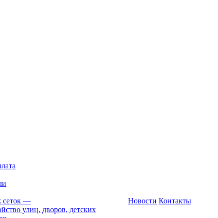
плата
ли
 сеток
—
Новости
Контакты
йство улиц, дворов, детских