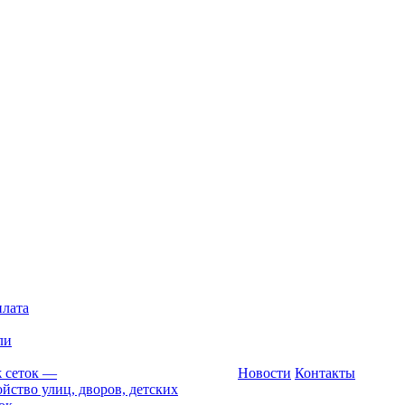
плата
ли
 сеток
—
Новости
Контакты
йство улиц, дворов, детских