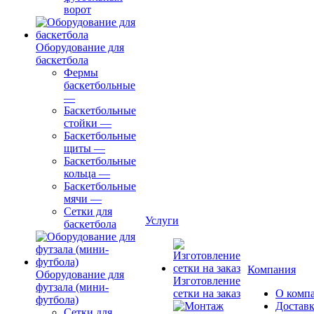
ворот
Оборудование для
баскетбола
Фермы
баскетбольные
—
Баскетбольные
стойки
—
Баскетбольные
щиты
—
Баскетбольные
кольца
—
Баскетбольные
мячи
—
Сетки для
Услуги
баскетбола
Компания
Оборудование для
Изготовление
футзала (мини-
сетки на заказ
О комп
футбола)
Доставк
Сетки для