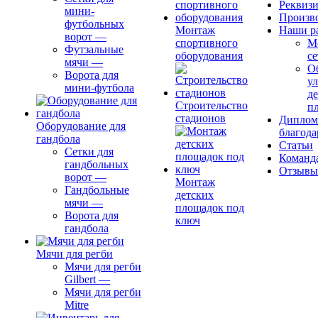
Реквиз
мини-
Произв
футбольных
Монтаж
Наши р
ворот
—
спортивного
М
Футзальные
оборудования
се
мячи
—
О
Ворота для
ул
мини-футбола
д
Строительство
п
стадионов
Диплом
Оборудование для
благода
гандбола
Статьи
Сетки для
Команд
гандбольных
Отзывы
ворот
—
Монтаж
Гандбольные
детских
мячи
—
площадок под
Ворота для
ключ
гандбола
Мячи для регби
Мячи для регби
Gilbert
—
Мячи для регби
Mitre