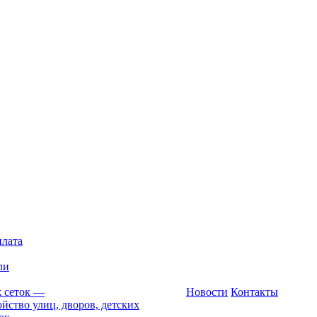
плата
ли
 сеток
—
Новости
Контакты
йство улиц, дворов, детских