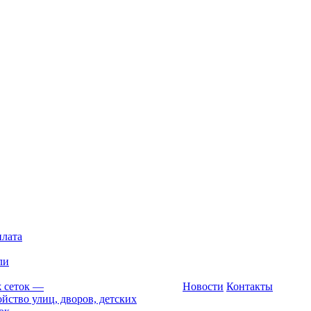
плата
ли
 сеток
—
Новости
Контакты
йство улиц, дворов, детских