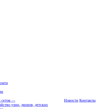
плата
ли
 сеток
—
Новости
Контакты
йство улиц, дворов, детских