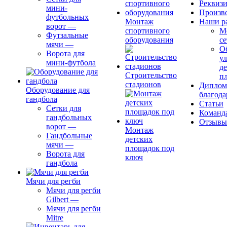
Реквиз
мини-
Произв
футбольных
Монтаж
Наши р
ворот
—
спортивного
М
Футзальные
оборудования
се
мячи
—
О
Ворота для
ул
мини-футбола
д
Строительство
п
стадионов
Диплом
Оборудование для
благода
гандбола
Статьи
Сетки для
Команд
гандбольных
Отзывы
ворот
—
Монтаж
Гандбольные
детских
мячи
—
площадок под
Ворота для
ключ
гандбола
Мячи для регби
Мячи для регби
Gilbert
—
Мячи для регби
Mitre