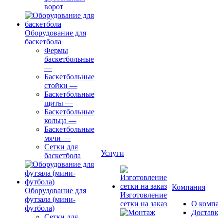
ворот
Оборудование для
баскетбола
Фермы
баскетбольные
—
Баскетбольные
стойки
—
Баскетбольные
щиты
—
Баскетбольные
кольца
—
Баскетбольные
мячи
—
Сетки для
Услуги
баскетбола
Компания
Оборудование для
Изготовление
футзала (мини-
сетки на заказ
О комп
футбола)
Доставк
Сетки для