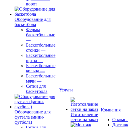
ворот
Оборудование для
баскетбола
Фермы
баскетбольные
—
Баскетбольные
стойки
—
Баскетбольные
щиты
—
Баскетбольные
кольца
—
Баскетбольные
мячи
—
Сетки для
Услуги
баскетбола
Компания
Оборудование для
Изготовление
футзала (мини-
сетки на заказ
О комп
футбола)
Доставк
Сетки для