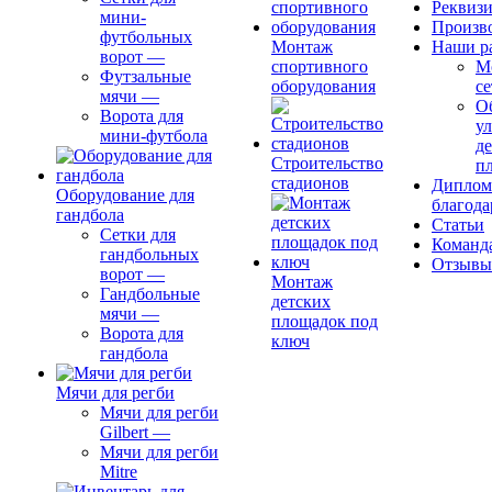
Реквиз
мини-
Произв
футбольных
Монтаж
Наши р
ворот
—
спортивного
М
Футзальные
оборудования
се
мячи
—
О
Ворота для
ул
мини-футбола
д
Строительство
п
стадионов
Диплом
Оборудование для
благода
гандбола
Статьи
Сетки для
Команд
гандбольных
Отзывы
ворот
—
Монтаж
Гандбольные
детских
мячи
—
площадок под
Ворота для
ключ
гандбола
Мячи для регби
Мячи для регби
Gilbert
—
Мячи для регби
Mitre